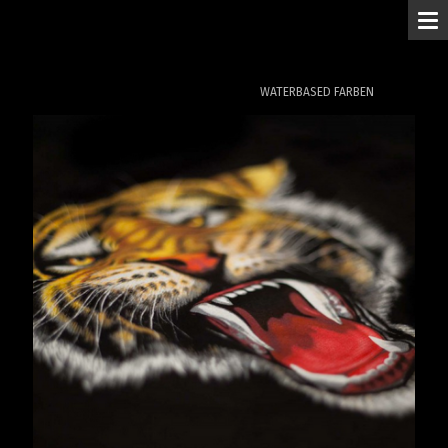
M
MERCHANDISE
/
Veredelungstechniken
/
WATERBASED FARBEN